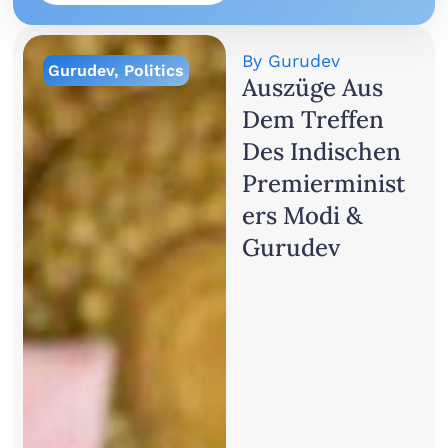
By
Gurudev
Gurudev
,
Politics
Auszüge Aus
Dem Treffen
Des Indischen
Premierminist
Ers Modi &
Gurudev