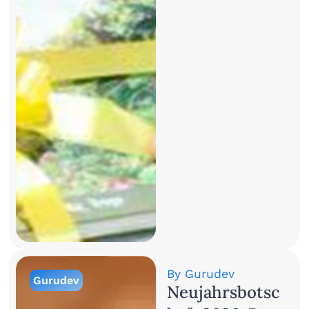
By
Gurudev
Gurudev
Neujahrsbotsc