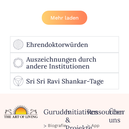
Mehr laden
Ehrendoktorwürden
Auszeichnungen durch
andere Institutionen
Sri Sri Ravi Shankar-Tage
Gurudev
Initiativen
Ressourcen
Über
&
uns
Biografie
App
Projekte