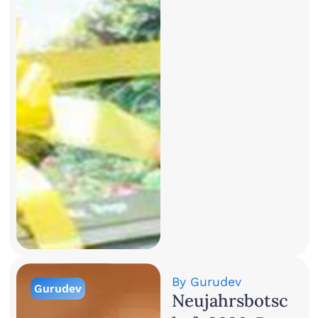
By
Gurudev
Gurudev
Neujahrsbotsc