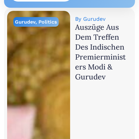
By
Gurudev
Gurudev
,
Politics
Auszüge Aus
Dem Treffen
Des Indischen
Premierminist
Ers Modi &
Gurudev