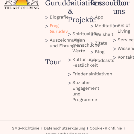
Gurudev
Initiativen
Ressourcen
Über
&
uns
Biografie
App
Projekte
Art of
Frag
Meditationen
Living
Gurudev
Spiritualität
Weisheit
und
Service
Auszeichnungen
Zitate
menschliche
und Ehrungen
Wissen
Werte
Blog
Kontak
Kultur und
Tour
Podcasts
Festlichkeit
Friedensinitiativen
Soziales
Engagement
und
Programme
SMS-Richtlinie
Datenschutzerklärung
Cookie-Richtlinie