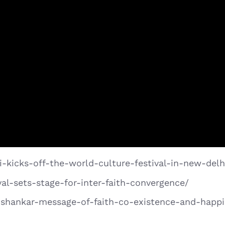
i-kicks-off-the-world-culture-festival-in-new-delh
val-sets-stage-for-inter-faith-convergence/
vi-shankar-message-of-faith-co-existence-and-happ