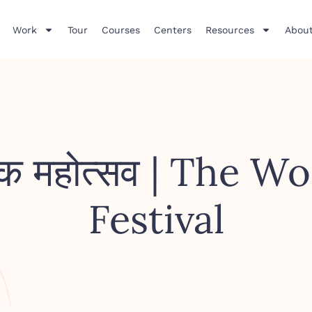
Work
Tour
Courses
Centers
Resources
About
ृतिक महोत्सव | The 
Festival