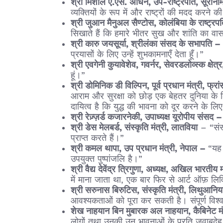
श्री मिशाले ए.एस. अधिन, उप-राष्ट्रपति, सूरी
व्यक्तियों के रूप में और राष्ट्रों की मदद करने 
श्री जुआन मैनुअल सैण्टोस, कोलंबिया के राष्ट्र
सिखाते हैं कि हमारे भीतर सुख और शांति का वास
श्री कारु जयसूर्या, श्रीलंका संसद के सभापति –
प्रयासों के लिए उन्हें शुभकामनाएँ देता हूँ।”
श्री एवगेनी कुयावेशेव, गवर्नर, सेवरडलोव्स्क क्षेत
हूं।”
श्री डोमिनिक डी विल्पिन, पूर्व प्रधान मंत्री, फ्र
आराम और सुरक्षा को छोड़ एक बेहतर दुनिया के लि
दायित्व है कि युद्ध की भावना को दूर करने के लि
श्री रेज़्ज़र्ड कजारनेकी, उपाध्यक्ष यूरोपीय संसद 
श्री डेस मेलबर्ड, संस्कृति मंत्री, लातविया
– “संस्
प्राप्त करते हैं।”
श्री कमल थापा, उप प्रधान मंत्री, नेपाल –
“यह 
उपयुक्त पुष्‍पांजलि है।”
श्री वैद्य देवेंद्र त्रिगुणा, अध्यक्ष, अखिल भारती
में माना जाता था, एक बार फिर से आर्ट ऑफ़ लिव
श्री सरुनास बिरुटिस, संस्कृति मंत्री, लिथुआनि
आवश्यकताओं को पूरा कर सकती है। संपूर्ण विश्
शेख नाहयान बिन मुबारक अल नाहयान, कैबिनेट मंत
लोगों तथा उनकी उन भावनाओं के प्रति जवाबदेह ह