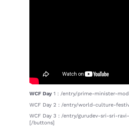
WCF Day
1 : /entry/prime-minister-mod
WCF Day 2 : /entry/world-culture-festi
WCF Day 3 : /entry/gurudev-sri-sri-ra
[/buttons]