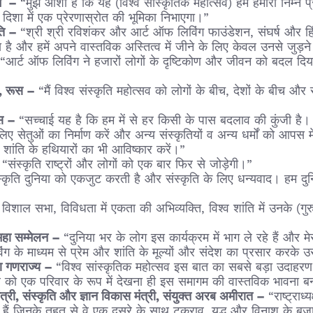
नाम –
“मुझे आशा है कि यह (विश्व सांस्कृतिक महोत्सव) हमें हमारी निम्न
की दिशा में एक प्रेरणास्रोत की भूमिका निभाएगा।”
पति –
“श्री श्री रविशंकर और आर्ट ऑफ लिविंग फाउंडेशन, संघर्ष और हिंसा 
 है और हमें अपने वास्तविक अस्तित्व में जीने के लिए केवल उनसे जुड़
“आर्ट ऑफ लिविंग ने हजारों लोगों के दृष्टिकोण और जीवन को बदल दिया 
्र, रूस –
“मैं विश्व संस्कृति महोत्सव को लोगों के बीच, देशों के बीच और 
ांस –
“सच्चाई यह है कि हम में से हर किसी के पास बदलाव की कुंजी है।
ए सेतुओं का निर्माण करें और अन्य संस्कृतियों व अन्य धर्मों को आपस 
ए शांति के हथियारों का भी आविष्कार करें।”
–
“संस्कृति राष्ट्रों और लोगों को एक बार फिर से जोड़ेगी।”
कृति दुनिया को एकजुट करती है और संस्कृति के लिए धन्यवाद। हम दु
विशाल सभा, विविधता में एकता की अभिव्यक्ति, विश्व शांति में उनके (गु
य महा सम्मेलन –
“दुनिया भर के लोग इस कार्यक्रम में भाग ले रहे हैं और मे
िंग के माध्यम से प्रेम और शांति के मूल्यों और संदेश का प्रसार करके
या गणराज्य –
“विश्व सांस्कृतिक महोत्सव इस बात का सबसे बड़ा उदाहरण
व को एक परिवार के रूप में देखना ही इस समागम की वास्तविक भावना ब
्री, संस्कृति और ज्ञान विकास मंत्री, संयुक्त अरब अमीरात –
“राष्ट्राध
ैं जिनके तहत से वे एक दूसरे के साथ टकराव, युद्ध और विनाश के बजाय 