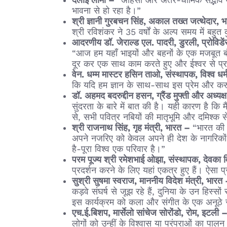
दलाई लामा –
“अहिंसा और अंतर-धार्मिक सद्भाव म
भावना से हो रहा है।”
श्री ज्ञानी गुरबचन सिंह, अकाल तख्त जत्थेदार,
श्री रविशंकर ने 35 वर्षों के अल्प समय में बहुत
आदरणीय डॉ. जेराल्ड एल. पादरी, डुरली, प्रोविडेंस 
“आज हम यहाँ भाइयों और बहनों के एक मजबूत बंध
दूर कर एक साथ काम करते हुए और ईश्वर से प्र
वेन. धम्म मास्टर हसिन ताओ, संस्थापक, विश्व धर
कि यदि हम ज्ञान के साथ-साथ इस प्रेम और करु
डॉ. अहमद बदरुद्दीन हसन, ग्रैंड मुफ्ती और अध्यक
सुंदरता के बारे में बात की है। यही कारण है कि
से, सभी पवित्र नबियों की मातृभूमि और दमिश्क 
श्री राजनाथ सिंह, गृह मंत्री, भारत –
“भारत की स
अपने नजरिए को केवल अपने ही देश के नागरिकों त
है-पूरा विश्व एक परिवार है।”
परम पूज्य श्री रमेशभाई ओझा, संस्थापक, देवका व
प्रदर्शन करने के लिए यहां एकत्र हुए हैं। ऐसा प
सुश्री सुषमा स्वराज, माननीय विदेश मंत्री, भारत
कड़वे संघर्ष से जूझ रहे हैं, दुनिया के उन हिस्
इस कार्यक्रम को कला और संगीत के एक अनूठे संग
एच.ई.बिशप, मार्सेलो सांचेज सोरोंडो, रोम, इटली 
लोगों को उन्हीं के विश्वास या परंपराओं का पालन क