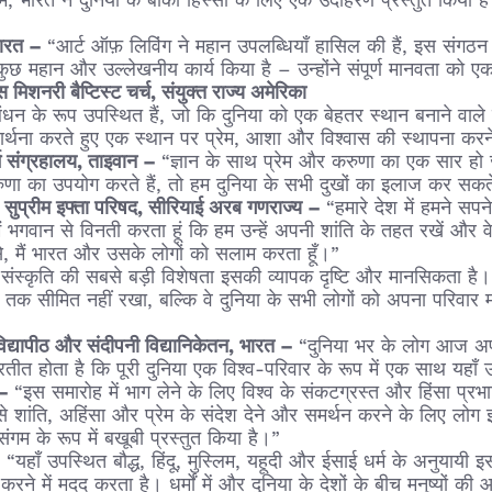
ें, भारत ने दुनिया के बाकी हिस्सों के लिए एक उदाहरण प्रस्तुत किया ह
 भारत –
“आर्ट ऑफ़ लिविंग ने महान उपलब्धियाँ हासिल की हैं, इस संगठन
 कुछ महान और उल्लेखनीय कार्य किया है – उन्होंने संपूर्ण मानवता को एकस
मिशनरी बैप्टिस्ट चर्च, संयुक्त राज्य अमेरिका
न के रूप उपस्थित हैं, जो कि दुनिया को एक बेहतर स्थान बनाने वाले ह
ार्थना करते हुए एक स्थान पर प्रेम, आशा और विश्वास की स्थापना कर
्म संग्रहालय, ताइवान –
“ज्ञान के साथ प्रेम और करुणा का एक सार हो जा
णा का उपयोग करते हैं, तो हम दुनिया के सभी दुखों का इलाज कर सक
्ष सुप्रीम इफ्ता परिषद, सीरियाई अरब गणराज्य –
“हमारे देश में हमने सप
 मैं भगवान से विनती करता हूं कि हम उन्हें अपनी शांति के तहत रखें और 
से, मैं भारत और उसके लोगों को सलाम करता हूँ।”
ंस्कृति की सबसे बड़ी विशेषता इसकी व्यापक दृष्टि और मानसिकता है। भार
क सीमित नहीं रखा, बल्कि वे दुनिया के सभी लोगों को अपना परिवार मान
िद्यापीठ और संदीपनी विद्यानिकेतन, भारत –
“दुनिया भर के लोग आज अपन
्रतीत होता है कि पूरी दुनिया एक विश्व-परिवार के रूप में एक साथ यहाँ
 –
“इस समारोह में भाग लेने के लिए विश्व के संकटग्रस्त और हिंसा प्र
सों से शांति, अहिंसा और प्रेम के संदेश देने और समर्थन करने के लिए लो
म के रूप में बखूबी प्रस्तुत किया है।”
–
“यहाँ उपस्थित बौद्ध, हिंदू, मुस्लिम, यहूदी और ईसाई धर्म के अनुयायी 
रने में मदद करता है। धर्मों में और दुनिया के देशों के बीच मनुष्यों की 