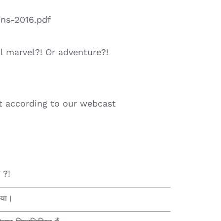
ons-2016.pdf
al marvel?! Or adventure?!
st according to our webcast
च ?!
गया।