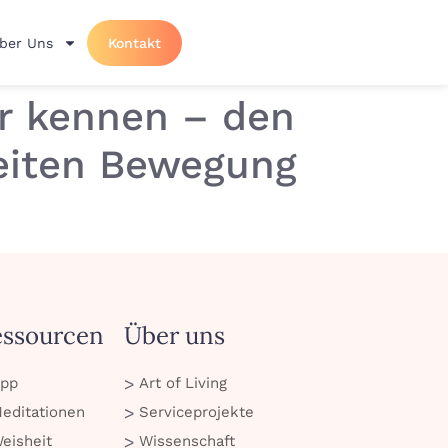
ber Uns
Kontakt
ar kennen – den
eiten Bewegung
essourcen
Über uns
pp
Art of Living
editationen
Serviceprojekte
eisheit
Wissenschaft