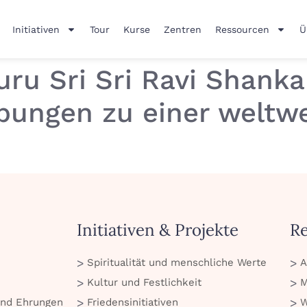
Initiativen
Tour
Kurse
Zentren
Ressourcen
Ü
uru Sri Sri Ravi Shank
bungen zu einer weltw
Initiativen & Projekte
R
Spiritualität und menschliche Werte
A
Kultur und Festlichkeit
M
und Ehrungen
Friedensinitiativen
W