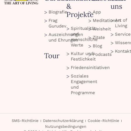
&
uns
Biografie
App
Projekte
Art of
Frag
Meditationen
Living
Gurudev
Spiritualität
Weisheit
und
Service
Auszeichnungen
Zitate
menschliche
und Ehrungen
Wissen
Werte
Blog
Kontak
Kultur und
Tour
Podcasts
Festlichkeit
Friedensinitiativen
Soziales
Engagement
und
Programme
SMS-Richtlinie
Datenschutzerklärung
Cookie-Richtlinie
Nutzungsbedingungen