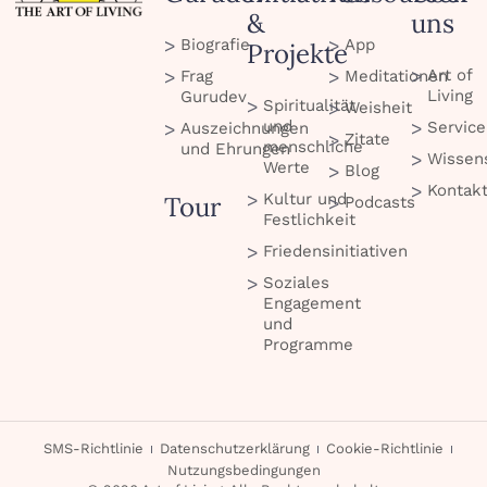
&
uns
Biografie
App
Projekte
Art of
Frag
Meditationen
Living
Gurudev
Spiritualität
Weisheit
und
Service
Auszeichnungen
Zitate
menschliche
und Ehrungen
Wissen
Werte
Blog
Kontak
Kultur und
Tour
Podcasts
Festlichkeit
Friedensinitiativen
Soziales
Engagement
und
Programme
SMS-Richtlinie
Datenschutzerklärung
Cookie-Richtlinie
Nutzungsbedingungen